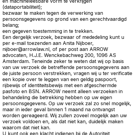
en machineleesbare vorm te verkrijgen
(dataportabiliteit);
bezwaar te maken tegen de verwerking van
persoonsgegevens op grond van een gerechtvaardigd
belang;
een gegeven toestemming in te trekken.
Een dergelijk verzoek, bezwaar of mededeling kunt u
per e-mail toezenden aan Anita Nijboer,
nijboer@arrowlaw.nl, of per post aan ARROW
advocaten, H.J.E. Wenckebachweg 200, 1096 AS
Amsterdam. Teneinde zeker te weten dat wij op basis
van uw verzoek de betreffende persoonsgegevens aan
de juiste persoon verstrekken, vragen wij u ter verificatie
een kopie over te leggen van een geldig paspoort,
rijbewijs of identiteitsbewijs met een afgeschermde
pasfoto en BSN. ARROW neemt alleen verzoeken in
behandeling die betrekking hebben op uw eigen
persoonsgegevens. Op uw verzoek zal zo snel mogelijk,
maar in ieder geval binnen 1 maand na ontvangst
worden gereageerd. Wij zullen zoveel mogelijk aan uw
verzoek voldoen en, als dat niet kan, duidelijk maken
waarom dat niet kan.
U kunt ook een klacht indienen bij de Autoriteit