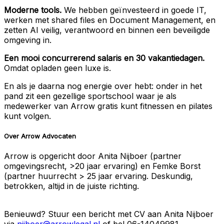
Moderne tools.
We hebben geïnvesteerd in goede IT,
werken met shared files en Document Management, en
zetten AI veilig, verantwoord en binnen een beveiligde
omgeving in.
Een mooi concurrerend salaris en 30 vakantiedagen.
Omdat opladen geen luxe is.
En als je daarna nog energie over hebt: onder in het
pand zit een gezellige sportschool waar je als
medewerker van Arrow gratis kunt fitnessen en pilates
kunt volgen.
Over Arrow Advocaten
Arrow is opgericht door Anita Nijboer (partner
omgevingsrecht, >20 jaar ervaring) en Femke Borst
(partner huurrecht > 25 jaar ervaring. Deskundig,
betrokken, altijd in de juiste richting.
Benieuwd? Stuur een bericht met CV aan Anita Nijboer
via
nijboer@arrowlegal.nl
of bel 06-14049981.