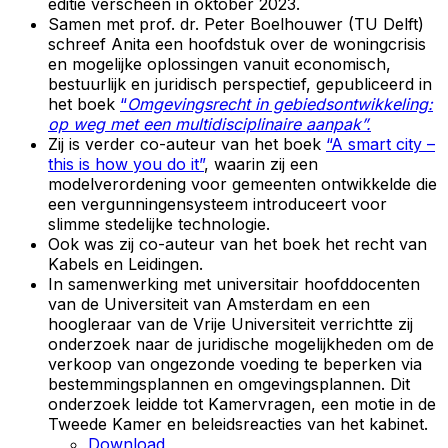
editie verscheen in oktober 2023.
Samen met prof. dr. Peter Boelhouwer (TU Delft)
schreef Anita een hoofdstuk over de woningcrisis
en mogelijke oplossingen vanuit economisch,
bestuurlijk en juridisch perspectief, gepubliceerd in
het boek
“
Omgevingsrecht in gebiedsontwikkeling:
op weg met een multidisciplinaire aanpak”.
Zij is verder co-auteur van het boek
“A smart city –
this is how you do it”
, waarin zij een
modelverordening voor gemeenten ontwikkelde die
een vergunningensysteem introduceert voor
slimme stedelijke technologie.
Ook was zij co-auteur van het boek het recht van
Kabels en Leidingen.
In samenwerking met universitair hoofddocenten
van de Universiteit van Amsterdam en een
hoogleraar van de Vrije Universiteit verrichtte zij
onderzoek naar de juridische mogelijkheden om de
verkoop van ongezonde voeding te beperken via
bestemmingsplannen en omgevingsplannen. Dit
onderzoek leidde tot Kamervragen, een motie in de
Tweede Kamer en beleidsreacties van het kabinet.
Download