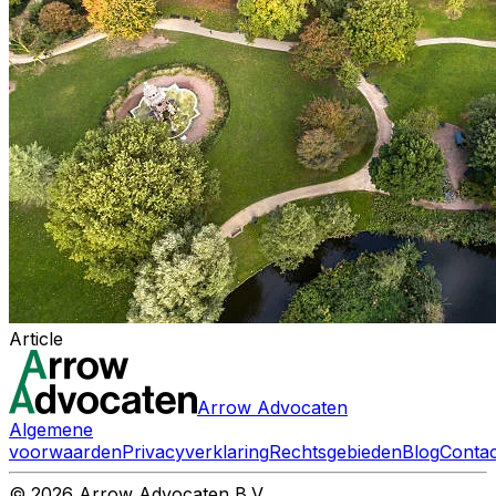
Article
Arrow Advocaten
Algemene
voorwaarden
Privacyverklaring
Rechtsgebieden
Blog
Contac
© 2026 Arrow Advocaten B.V.