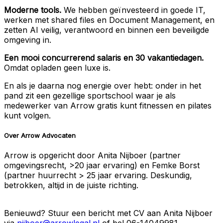
Moderne tools.
We hebben geïnvesteerd in goede IT,
werken met shared files en Document Management, en
zetten AI veilig, verantwoord en binnen een beveiligde
omgeving in.
Een mooi concurrerend salaris en 30 vakantiedagen.
Omdat opladen geen luxe is.
En als je daarna nog energie over hebt: onder in het
pand zit een gezellige sportschool waar je als
medewerker van Arrow gratis kunt fitnessen en pilates
kunt volgen.
Over Arrow Advocaten
Arrow is opgericht door Anita Nijboer (partner
omgevingsrecht, >20 jaar ervaring) en Femke Borst
(partner huurrecht > 25 jaar ervaring. Deskundig,
betrokken, altijd in de juiste richting.
Benieuwd? Stuur een bericht met CV aan Anita Nijboer
via
nijboer@arrowlegal.nl
of bel 06-14049981.